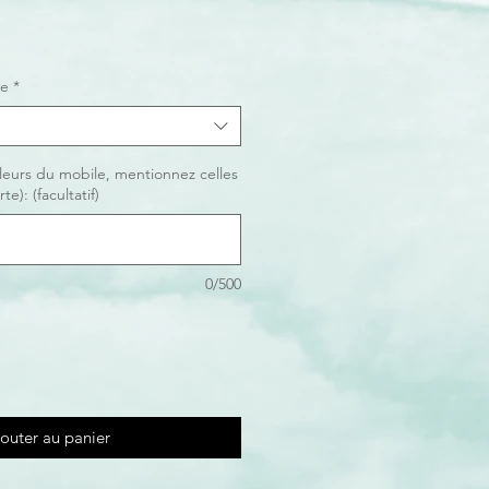
ve
*
leurs du mobile, mentionnez celles
te): (facultatif)
0/500
outer au panier