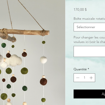
Prix
170,00 $
Boîte musicale rotati
Sélectionner
Pour changer les cou
voulues ici (voir la char
Quantité
*
Aj