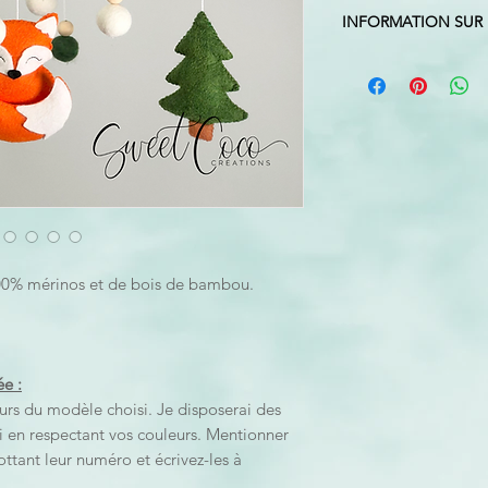
INFORMATION SUR 
Couleurs: Vert forêt, 
naturel
Figurines: renard, sa
Dimension du support
Hauteur du mobile: E
du support à la boule
*Le crochet est non-i
100% mérinos et de bois de bambou.
e :
urs du modèle choisi. Je disposerai des
ai en respectant vos couleurs. Mentionner
ottant leur numéro et écrivez-les à