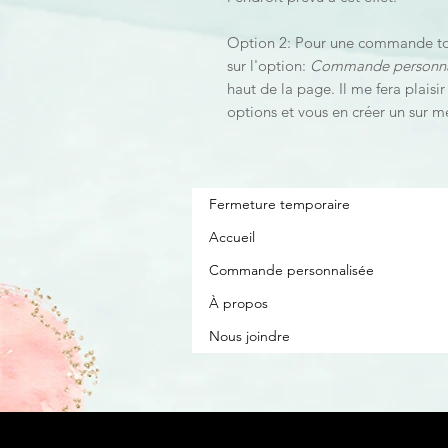
Option 2: Pour une commande tot
sur l'option:
Commande personna
haut de la page. Il me fera plaisi
options et vous en créer un sur m
Fermeture temporaire
Accueil
Commande personnalisée
À propos
Nous joindre