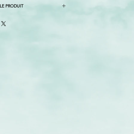
LE PRODUIT
olive, brun, blanc, billes de bois
pins, nuages
: 13″ X 13″
nviron 18″ de haut, calculé du haut
 la plus basse
nclus