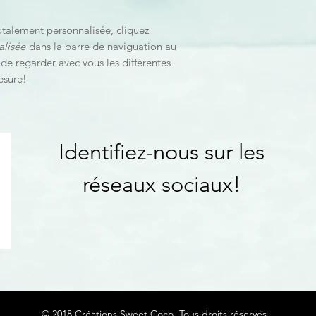
alement personnalisée, cliquez
lisée
dans la barre de naviguation au
r de regarder avec vous les différentes
esure!
Identifiez-nous sur les
réseaux sociaux!
© 2018 Créations Sweet Coco. Tous droits réservés.