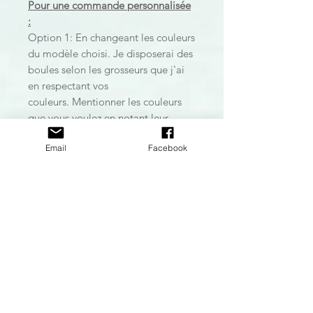
Pour une commande personnalisée
:
Option 1: En changeant les couleurs
du modèle choisi. Je disposerai des
boules selon les grosseurs que j'ai
en respectant vos
couleurs. Mentionner les couleurs
que vous voulez en notant leur
numéro et écrivez-les à l'endroit
Email
Facebook
prévu à cet effet.
Option 2: Pour une commande
totalement personnalisée, cliquez
sur l'option:
Commande
personnalisée
dans la barre de
naviguation au haut de la page. Il
me fera plaisir de regarder avec
vous les différentes options et vous
en créer un sur mesure!