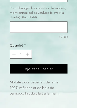
Pour changer les couleurs du mobile,
mentionnez celles voulues ici (voir la
charte): (facultatif)
0/500
Quantité
*
Ajouter au panier
Mobile pour bébé fait de laine
100% mérinos et de bois de
bambou. Produit fait à la main.