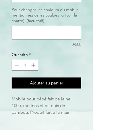
Pour changer les couleurs du mobile,
mentionnez celles voulues ici (voir la
charte): (facultatif)
0/500
Quantité
*
Ajouter au panier
Mobile pour bébé fait de laine
100% mérinos et de bois de
bambou. Produit fait à la main.