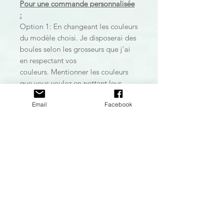
Pour une commande personnalisée
:
Option 1: En changeant les couleurs
du modèle choisi. Je disposerai des
boules selon les grosseurs que j'ai
en respectant vos
couleurs. Mentionner les couleurs
que vous voulez en nottant leur
numéro et écrivez-les à l'endroit
Email
Facebook
prévu à cet effet.
Option 2: Pour une commande
totalement personnalisée, cliquez
sur l'option:
Commande
personnalisée
dans la barre de
naviguation au haut de la page. Il
me fera plaisir de regarder avec
vous les différentes options et vous
en créer un sur mesure!