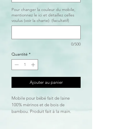
Pour changer la couleur du mobile,
mentionnez le ici et détaillez celles
voulus (voir la charte): (facultatif)
0/500
Quantité
*
Ajouter au panier
Mobile pour bébé fait de laine
100% mérinos et de bois de
bambou. Produit fait à la main.