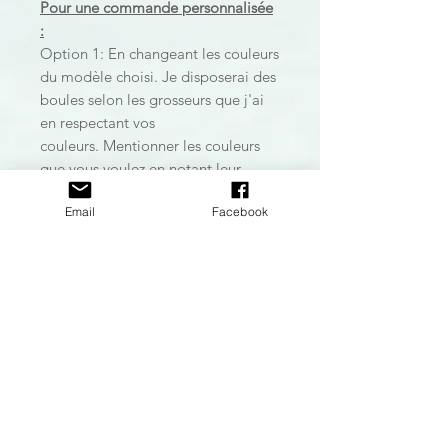
Pour une commande personnalisée
:
Option 1: En changeant les couleurs
du modèle choisi. Je disposerai des
boules selon les grosseurs que j'ai
en respectant vos
couleurs. Mentionner les couleurs
que vous voulez en notant leur
numéro et écrivez-les à l'endroit
Email
Facebook
prévu à cet effet.
Option 2: Pour une commande
totalement personnalisée, cliquez
sur l'option:
Commande
personnalisée
dans la barre de
naviguation au haut de la page. Il
me fera plaisir de regarder avec
vous les différentes options et vous
en créer un sur mesure!