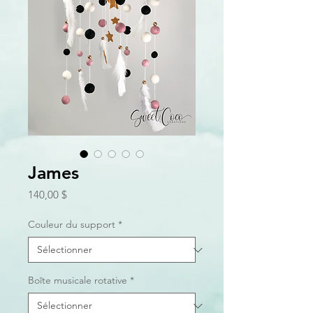
James
Prix
140,00 $
Couleur du support
*
Boîte musicale rotative
*